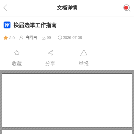
文档详情
换届选举工作指南
白阿白
99+
2026-07-08
3.0
收藏
分享
举报
20xx
（仅供参考）
中共
20xx
党委换届选举全套资料
第一部分：
第二部分：
（一）党委会研究筹备工作
（二）党委会讨论表决《决议》及其说明
（三）呈报请示
（四）召开代表选举工作会
（五）下发关于做好党代表大会代表选举工作的通知
（六）起草、呈报党委工作报告
（七）产生党代表候选人预备人选
（八）选举产生党代表
（九）代表资格审查
（十）推荐确定党委委员候选人预备人选
（十一）研究确定各
xx
年
党委
年
XX
x
20xx
XX
xx
月
党委换届选举工作指南
党委换届选举主要程序
机关工委
年
XX
XX
党委委员候选人预备人选
党委换届选举流程图
（十二）起草党代表大会有关材料及做好会务准备工作
（十三）召开党委会研究党代会有关工作
（十四）召开临时召集人会议
（十五）召开代表团第一次会议
（十六）大会预备会议
（十七）大会主席团第一次会议
（十八）大会开幕式