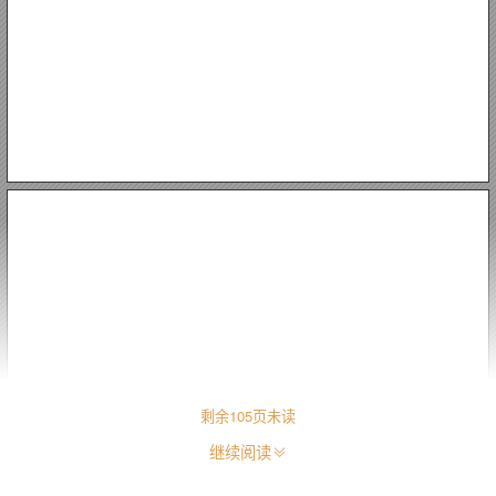
（十九）召开代表团第二次会议
（二十）大会主席团第二次会议
（二十一）召开代表团第三次会议
（二十二）大会主席团第三次会议
（二十四）召开新一届党委第一次全体会议
（二十五）举行大会闭幕式
（二十六）向
报告及党委第一次会议选举结果的报告
（二十七）做好党代表大会工作总结，搞好文件、材料的清
理归档和大会文件资料汇编工作
第三部分：相关文本样式
附
××
附
说明
附
附
通知
附
名单（按姓氏笔画为序）
附
画为序）
1
2
3
4
5
6
：中国共产党
第
：关于召开中国共产党
：关于召开中国共产党
：关于中国共产党
：中国共产党
：中国共产党
×
次代表大会的决议
XX
机关工委呈报关于召开党代表大会的情况
×××
×××
×××
×××
第
第
第
×
×××
×××
×
×
届委员会关于召开中国共产党
第
次代表大会代表候选人预备人选
次代表大会代表名单（按姓氏笔
×
第
第
次代表大会代表选举工作的
×
××
次代表大会决议草案的
次代表大会的请示
×
剩余
105
页未读
继续阅读