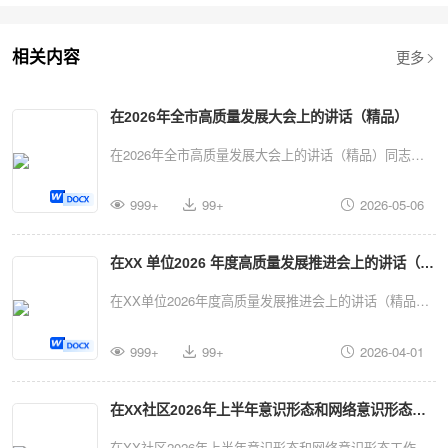
更多
相关内容
在2026年全市高质量发展大会上的讲话（精品）
在2026年全市高质量发展大会上的讲话（精品）同志
们：今天，我们召开全市高质量发展大会，主要任务是深
999+
99+
2026-05-06
入学习贯彻习近平总书记关于高质量发展的重要论述和对
我省工作的重要指示批示精神，全面落实省委、省政府决
在XX 单位2026 年度高质量发展推进会上的讲话（精
策部署，分析形势，明确任务，凝聚共识，动员全市上下
以“开局即决战、起步即冲刺”的奋斗姿态，奋力推动高质
品）
在XX单位2026年度高质量发展推进会上的讲话（精品）
量发展取得新成效，为谱写中国式现代化我市实践新篇章
同志们：今天，我们召开XX单位2026年度高质量发展推
奠定坚实基础。高质量发展是全面建设社会主义现代化国
999+
99+
2026-04-01
进会，主要任务是深入分析当前形势，总结回顾前期工
家的首要任务。构建以实体经济为支撑的现代化产业体系
作，研究部署下一阶段重点任务,进一步统一思想、明确
是实现高质量发展的“压舱石”。制造业是实体经济的基
在XX社区2026年上半年意识形态和网络意识形态工
方向、凝聚力量、推动×革位各项工作在新的起点上实现
础，服务业是产业升级的重要方向，推动制造业与服务业
更高质量的发展。在此，我代长单位党委（组）,向全体
作部署会上的讲话（精品）
在XX社区2026年上半年意识形态和网络意识形态工作部