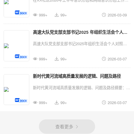
协同融合、互促共进，是产业演进的内在规律，是培育新
干部职工的辛勤付出表示诚挚的感谢！ 当前，我
署会上的讲话（精品）同志们:今天我们召开XX社区2026
质生产力、增强发展新动能的关键路径。我们必须深刻把
们正处在一个机遇与挑战并存、动力与压力同在的关键时
999+
99+
2026-03-09
年上半年意识形态和网络意识形态工作部署会,主要任务
握这一趋势，立足我市实际，找准着力点，全力推动制...
期，从宏观环境看，全球产业格局深刻调整新一轮科技革
是深入学习贯彻上级关于意识形态工作的最新会议精神和
命和产业变革深入发展，以人工智能、大数据、云计算等
高速大队党支部支部书记2025 年组织生活会个人对
决策部署,总结我们过去半年的工作,分析当前面临的新形
为代表的数字技术正以前所未有的深度和广度重塑各行各
势新挑战,并对上半年重点任务进行全面安排。意识形态
照检查材料（精品）
高速大队党支部支部书记2025年组织生活会个人对照检
业。 ，根据行业研究，226年，多楼态人工智
工作是党的一项极端重要的工作,事关旗帜道路,事关国家
查材料（精品）根据上级党组织关于召开2025年组织生
能、生成式大模型、具身智能等将成为技术演进的重要方
政治安全。社区作为城市治理的“神经末梢”和服务群众的
999+
99+
2026-03-07
活会的部署要求我紧扣会议主题，深入学习贯彻习近平新
向，其在金融医疗、教育、制造等领城的融合应用...
“最后一公里”,是我们党执政根基的微观体现,守好社区这
时代中国特色社会主义尽想、全面黄物党的二十大和二十
块阵地,就是为国家长治久安、社会和谐稳定贡献基层力
新时代黄河流域高质量发展的逻辑、问题及路径
届三中、四中全会精神,认真群众、发挥先锋模范作用、
量。下面,我讲三点意见。一、回顾过去,总结成绩,在肯定
改作风树新风”五个方面、紧密联系个人思想、学习和工
新时代黄河流域高质量发展的逻辑、问题及路径摘要：新
经验中坚定信心2025年下半年,在街道党工委的坚强领导
作实际,深入开展谈心该语，广足征求意见建议,认真查摆
时代推进中国式现代化建设要求以深化改革为动力，开创
下,社区党委坚持以习近平新时代中国特色社会主义思想
问题、深刻剖析根源，明确整改方向，现将个人对照检查
999+
99+
2026-03-07
黄河流域生态保护和高质量发展新局面。在习近平新时代
为指导,全面落实意识形...
情况报告如下。 一、存在的问题一学习贯彻党的
中国特色社会主义思想指引下，明确黄河流域高质量发展
创新理论方面一是理论武装深度广度不够扎实。对习近平
的理论内涵、核心目标和实现模式，从生态资源、经济发
查看更多
新时代中国特色社会主义思想的学习存在碎片化、浅表化
展、社会治理、文化传承、政治建设五个维度探究当前流