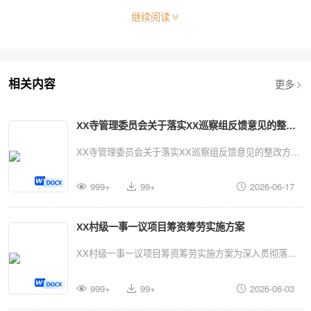
继续阅读
更多
相关内容
XX寺管理委员会关于落实XX巡察组反馈意见的整改
方案
XX寺管理委员会关于落实XX巡察组反馈意见的整改方案
为积极配合XX巡察工作顺利开展，按照巡察组《关于巡
999+
99+
2026-06-17
察XX寺管理委员会情况的反馈意见》要求，确保巡察整
改工作落实落细落地，经本寺管委会研究决定，将反馈意
XX村级一事一议项目筹资筹劳实施方案
见指出的四个方面8项问题细化分解，明确责任领导、整
改措施和完成时限，切实抓好整改落实工作，现制定如下
XX村级一事一议项目筹资筹劳实施方案为深入贯彻落实
方案：一、指导思想和工作目标（一）指导思想以习近平
上级关于健全村级公益事业建设投入机制的有关精神，充
新时代中国特色社会主义思想为指导，深入学习贯彻党的
999+
99+
2026-06-03
分调动广大村民参与村级公益事业建设的积极性，切实改
二十大和二十届历次全会精神，全面贯彻党的宗教工作基