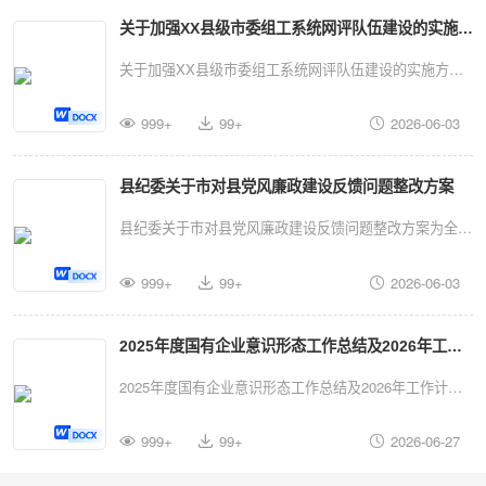
善我村生产生活条件，促进乡村振兴战略落地生根，经村
本方针，坚持我国宗教中国化方向，深入落实《宗教事务
关于加强XX县级市委组工系统网评队伍建设的实施方
“两委”会议提议、党员大会审议、村民代表会议决议，决
条例》《宗教活动场所管理办法》及上级主管部门各项工
定实施XX村级一事一议项目（项目具体名称：XX，例
案
关于加强XX县级市委组工系统网评队伍建设的实施方案
作要求，以巡察整改为重大契机，着眼于加强宗教事务规
如：村内主干道硬化亮化工程、农田水利设施修缮工程、
按照上级关于加强网络意识形态工作的部署要求，为进一
范化管理，坚持标本兼治、综合治理、惩防并举、注重预
村民文化活动广场建设工程等）。为确保项目顺利实施，
999+
99+
2026-06-03
步规范和加强县级市委组工系统网络评论员队伍建设有效
防的方针，确保巡察反馈意见全面整改落实到位；举一...
保障建设资金和劳务投入，特制定本筹资筹劳实施方案。
引导涉组涉干网络舆论，维护组工系统良好形象，结合我
一、指导思想与基本原则（一）指导思想以服务村民、改
县纪委关于市对县党风廉政建设反馈问题整改方案
市工作实际，特制定本方案。一、指导思想以习近平新时
善民生为根本出发点，以推进村级公益事业建设、提升乡
代中国特色社会主义思想为根本遵循，深入贯彻党的二十
县纪委关于市对县党风廉政建设反馈问题整改方案为全面
村治理水平为目标，通过规范有序的筹资筹劳，引导村民
大精神和全国组织工作会议精神，坚持党管意识形态原
贯彻落实市委、市纪委监委关于党风廉政建设述职评议考
合理承担自身受益的公益事业建设责任，构建“政府引
则，坚持正确政治方向和舆论导向，紧紧围绕组工系统
999+
99+
2026-06-03
核反馈意见的整改要求，坚持靶向施策、标本兼治，压紧
导、村级组织、村民参与社会支持”的多元投入格局，
“讲政治、重公道、业务精、作风好”的模范部门建设目
压实管党治党政治责任，推动全面从严治党不断向纵深发
夯...
标，立足县级市实际，着力构建一支政治素质过硬、业务
2025年度国有企业意识形态工作总结及2026年工作
展，根据市委统一部署，结合我县2026年度纪检监察工
能力突出、舆论引导有力的组工系统网络评论员（以下简
作实际，现就市对县党风廉政建设考核反馈的突出问题，
计划
2025年度国有企业意识形态工作总结及2026年工作计划
称“网评员”）队伍。通过规范化、专业化建设，推动组织
制定本整改方案。一、总体思路深入贯彻习近平总书记关
2025年，企业坚持把意识形态工作作为党的建设的重要
工作正面宣传扩大覆盖面和影响力，有效应对涉组涉干网
于全面从严治党的重要论述，认真落实中央纪委和省市纪
999+
99+
2026-06-27
内容，与改革发展同部署、同推进、同考核，持续强化理
络舆情，维护组工系统良好形象，为全面推进新时代党的
委全会精神，以市对县考核反馈问题为切入口，以"严"的
论武装、压实责任链条、管好宣传阵地、凝聚职工共识，