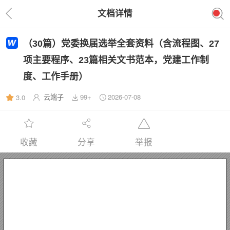
文档详情
（30篇）党委换届选举全套资料（含流程图、27
项主要程序、23篇相关文书范本，党建工作制
度、工作手册）
云端子
99+
2026-07-08
3.0
收藏
分享
举报
20xx 年 XX 党委换届选举工作指南
（仅供参考）
中共 xx 党委 xx 机关工委 20xx 年 x 月
党委换届选举全套资料
第一部分：2
二部分：党委换届选举主要程序
（一） 
（二） 
（三） 
（四） 
（五） 
（六） 
党委会研究筹备工作
党委会讨论表决《决议》及其说明
呈报请示
召开代表选举工作会
下发关于做好党代表大会代表选举工作的通知
起草、呈报党委工作报告
0
x
x 年 X
X 党委换届选举流程图第